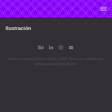
Ilustración
Direitos autorais Adriana Cesar, 2023. Entre em contato pelo
adrianapcesar@gmail.com