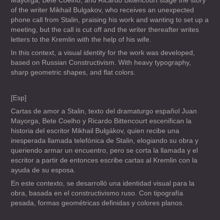
Mayorga, Bete Coelho, and Ricardo Bittencourt stage the story
of the writer Mikhail Bulgakov, who receives an unexpected
phone call from Stalin, praising his work and wanting to set up a
meeting, but the call is cut off and the writer thereafter writes
letters to the Kremlin with the help of his wife.
In this context, a visual identity for the work was developed,
based on Russian Constructivism. With heavy typography,
sharp geometric shapes, and flat colors.
[Esp]
Cartas de amor a Stalin, texto del dramaturgo español Juan
Mayorga, Bete Coelho y Ricardo Bittencourt escenifican la
historia del escritor Mikhail Bulgákov, quien recibe una
inesperada llamada telefónica de Stalin, elogiando su obra y
queriendo armar un encuentro, pero se corta la llamada y el
escritor a partir de entonces escribe cartas al Kremlin con la
ayuda de su esposa.
En este contexto, se desarrolló una identidad visual para la
obra, basada en el constructivismo ruso. Con tipografía
pesada, formas geométricas definidas y colores planos.